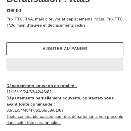
Prix
€99,00
normal
Prix TTC. TVA, main d’œuvre et déplacements inclus. Prix TTC.
TVA, main d’œuvre et déplacements inclus.
AJOUTER AU PANIER
Ajout
d'une
Départements couverts en totalité :
prestation
11/16/19/24/33/42/46/82
au
Départements partiellement couverts, contactez-nous
panier
avant toute commande :
03/31/34/40/47/63/66/69/81/87
Toute commande passée pour des départements non présents
dans cette liste sera annulée.